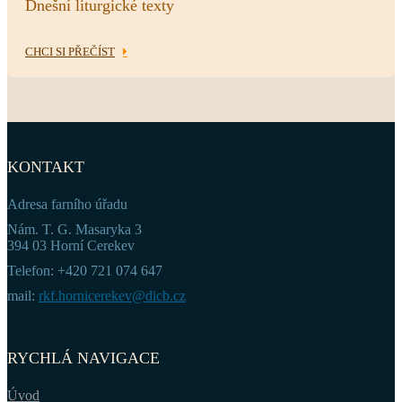
Dnešní liturgické texty
CHCI SI PŘEČÍST
KONTAKT
Adresa farního úřadu
Nám. T. G. Masaryka 3
394 03 Horní Cerekev
Telefon: +420 721 074 647
mail:
rkf.hornicerekev@dicb.cz
RYCHLÁ NAVIGACE
Úvod