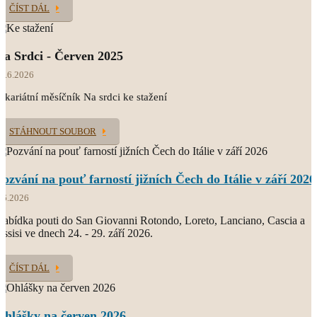
ČÍST DÁL
Na Srdci - Červen 2025
7.6.2026
ikariátní měsíčník Na srdci ke stažení
STÁHNOUT SOUBOR
Pozvání na pouť farností jižních Čech do Itálie v září 2026
.6.2026
abídka pouti do San Giovanni Rotondo, Loreto, Lanciano, Cascia a
ssisi ve dnech 24. - 29. září 2026.
ČÍST DÁL
Ohlášky na červen 2026