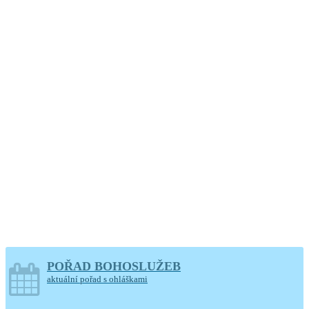
Křemešnické léto
2026
POŘAD BOHOSLUŽEB
aktuální pořad s ohláškami