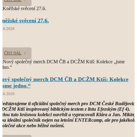
Kněžské svěcení 27.6.
9.6.2026
ČÍST DÁL
Nový společný merch DCM ČB a DCŽM Ktiš: Kolekce
„jsme jedno.“
7.6.2026
ředstavujeme ti oficiální společný merch pro DCM České Budějovice
 DCŽM Ktiš inspirovaný biblickým textem z listu Efezským (Ef 4).
elou tuto krásnou kolekci navrhli a vypracovali Klára a Jan. Mikiny
sou ideální společník nejen na letošní ENTERcamp, ale pro jakékoli
polečné akce nebo běžné nošení.