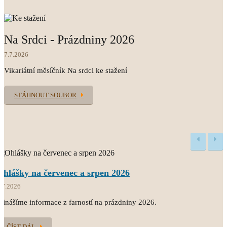
SPONZORSKÉ DARY
na podporu farnosti
Na Srdci - Prázdniny 2026
7.7.2026
Vikariátní měsíčník Na srdci ke stažení
STÁHNOUT SOUBOR
Ohlášky na červenec a srpen 2026
.7.2026
řinášíme informace z farností na prázdniny 2026.
ČÍST DÁL