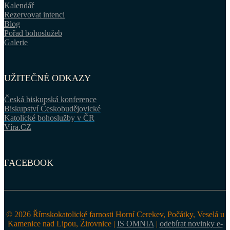
Kalendář
Rezervovat intenci
Blog
Pořad bohoslužeb
Galerie
UŽITEČNÉ ODKAZY
Česká biskupská konference
Biskupství Českobudějovické
Katolické bohoslužby v ČR
Víra.CZ
FACEBOOK
© 2026 Římskokatolické farnosti Horní Cerekev, Počátky, Veselá u
Kamenice nad Lipou, Žirovnice |
IS OMNIA
|
odebírat novinky e-