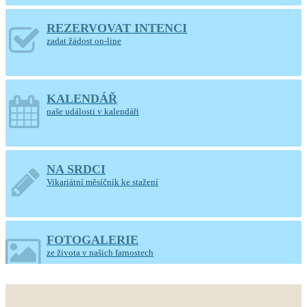
REZERVOVAT INTENCI
zadat žádost on-line
KALENDÁŘ
naše události v kalendáři
NA SRDCI
Vikariátní měsíčník ke stažení
FOTOGALERIE
ze života v našich farnostech