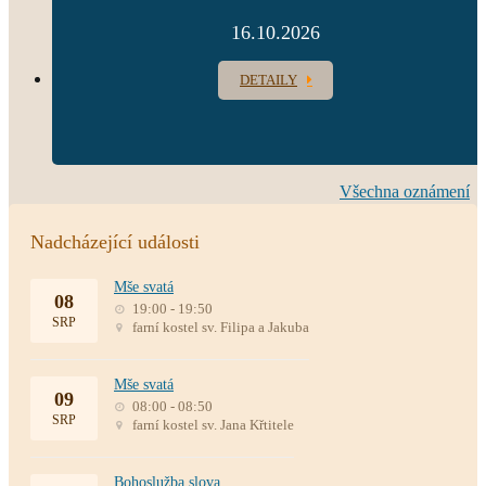
16.10.2026
DETAILY
Všechna oznámení
Nadcházející události
Mše svatá
08
19:00 - 19:50
SRP
farní kostel sv. Filipa a Jakuba
Mše svatá
09
08:00 - 08:50
SRP
farní kostel sv. Jana Křtitele
Bohoslužba slova