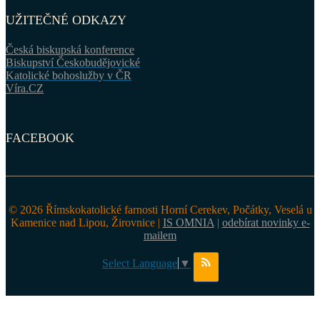
UŽITEČNÉ ODKAZY
Česká biskupská konference
Biskupství Českobudějovické
Katolické bohoslužby v ČR
Víra.CZ
FACEBOOK
© 2026 Římskokatolické farnosti Horní Cerekev, Počátky, Veselá u
Kamenice nad Lipou, Žirovnice |
IS OMNIA
|
odebírat novinky e-
mailem
Select Language
▼