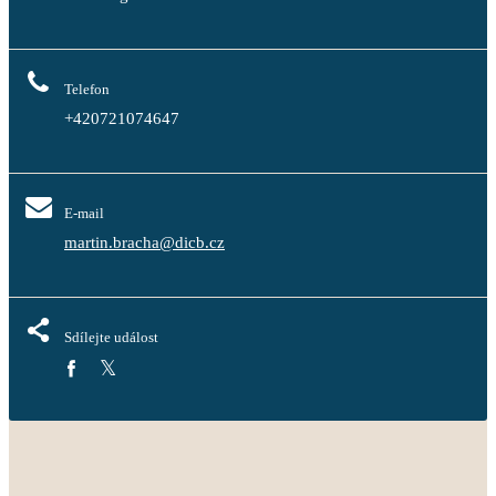
Telefon
+420721074647
E-mail
martin.bracha@dicb.cz
Sdílejte událost