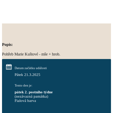
Popis:
Pohřeb Marie Kuštové - mše + hrob.
Datum začátku události
Pátek 21.3.2025
Tento den je:
pátek 2. postního týdne
(nezávazná památka)
Fialová barva                                                                       