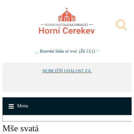
Bratrská láska ať trvá. (Žd 13,1)
NEJBLIŽŠÍ UDÁLOST ZA:
Menu
Mše svatá