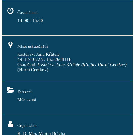
Čas události
14:00 - 15:00
Místo uskutečnění
kostel sv. Jana Křtitele
49.3191672N, 15.3260811E
Označení:
kostel sv. Jana Křtitele (hřbitov Horní Cerekev)
(Horní Cerekev)
Zařazení
Mše svatá
Organizátor
R. D. Mgr. Martin Brácha