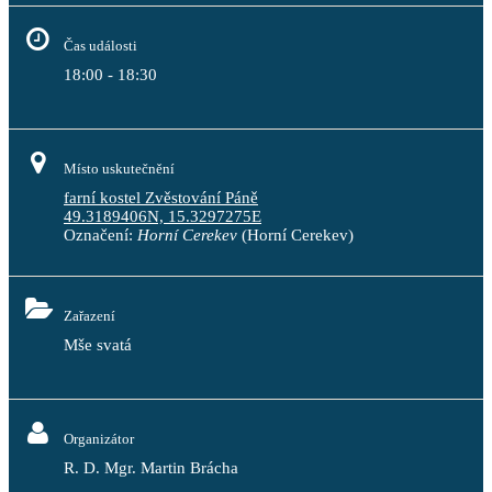
Čas události
18:00 - 18:30
Místo uskutečnění
farní kostel Zvěstování Páně
49.3189406N, 15.3297275E
Označení:
Horní Cerekev
(Horní Cerekev)
Zařazení
Mše svatá
Organizátor
R. D. Mgr. Martin Brácha