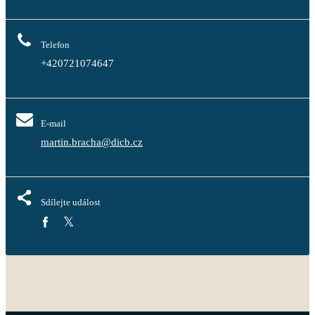
Telefon
+420721074647
E-mail
martin.bracha@dicb.cz
Sdílejte událost