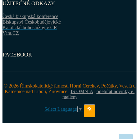
UŽITEČNÉ ODKAZY
Česká biskupská konference
Biskupství Českobudějovické
Katolické bohoslužby v ČR
Víra.CZ
FACEBOOK
© 2026 Římskokatolické farnosti Horní Cerekev, Počátky, Veselá u
Kamenice nad Lipou, Žirovnice |
IS OMNIA
|
odebírat novinky e-
mailem
Select Language
▼