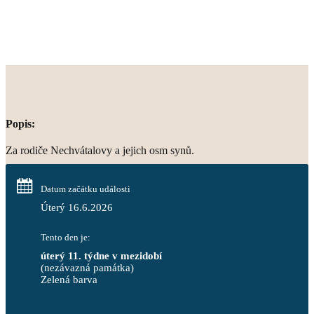
Popis:
Za rodiče Nechvátalovy a jejich osm synů.
Datum začátku události
Úterý 16.6.2026
Tento den je:
úterý 11. týdne v mezidobí
(nezávazná památka)
Zelená barva                                                                        