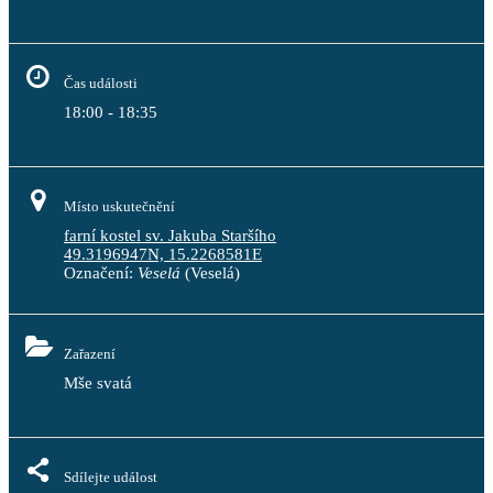
Čas události
18:00 - 18:35
Místo uskutečnění
farní kostel sv. Jakuba Staršího
49.3196947N, 15.2268581E
Označení:
Veselá
(Veselá)
Zařazení
Mše svatá
Sdílejte událost