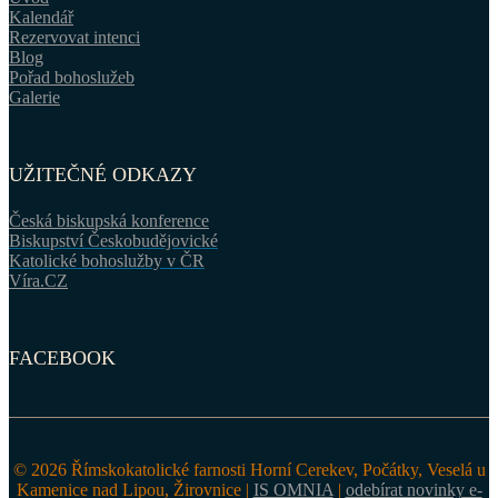
Kalendář
Rezervovat intenci
Blog
Pořad bohoslužeb
Galerie
UŽITEČNÉ ODKAZY
Česká biskupská konference
Biskupství Českobudějovické
Katolické bohoslužby v ČR
Víra.CZ
FACEBOOK
© 2026 Římskokatolické farnosti Horní Cerekev, Počátky, Veselá u
Kamenice nad Lipou, Žirovnice |
IS OMNIA
|
odebírat novinky e-