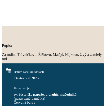
Popis:
Za rodinu Trávníčkovu, Žižkovu, Matějů, Hájkovu, živý a zemřelý
rod.
Datum začátku události
Čtvrtek 7.8.2025
Tento den je:
sv. Sixta II., papeže, a druhů, mučedníků
(nezávazná památka)
Červená barva                                                                     