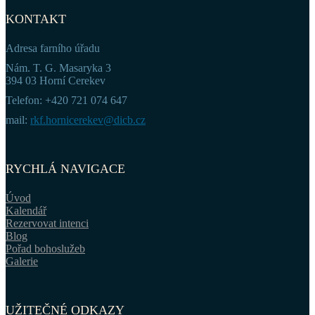
KONTAKT
Adresa farního úřadu
Nám. T. G. Masaryka 3
394 03 Horní Cerekev
Telefon: +420 721 074 647
mail:
rkf.hornicerekev@dicb.cz
RYCHLÁ NAVIGACE
Úvod
Kalendář
Rezervovat intenci
Blog
Pořad bohoslužeb
Galerie
UŽITEČNÉ ODKAZY