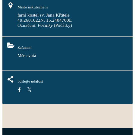
Místo uskutečnění
farní kostel sv. Jana Křtitele
49.2601022N, 15.2404700E
Označení:
Počátky
(Počátky)
Zařazení
Mše svatá
Sdílejte událost