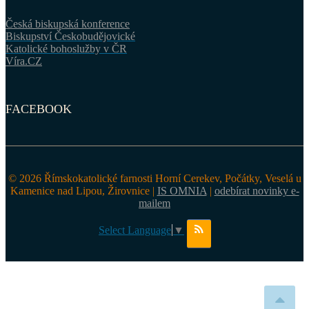
Česká biskupská konference
Biskupství Českobudějovické
Katolické bohoslužby v ČR
Víra.CZ
FACEBOOK
© 2026 Římskokatolické farnosti Horní Cerekev, Počátky, Veselá u
Kamenice nad Lipou, Žirovnice |
IS OMNIA
|
odebírat novinky e-
mailem
Select Language
▼