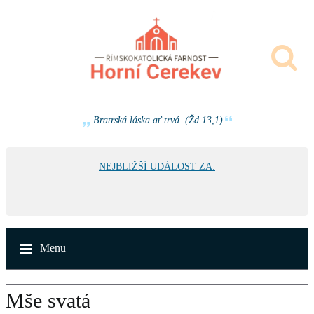
Bratrská láska ať trvá. (Žd 13,1)
NEJBLIŽŠÍ UDÁLOST ZA:
Menu
Mše svatá