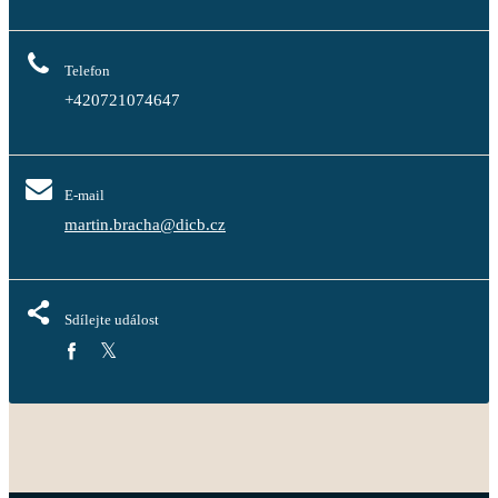
Telefon
+420721074647
E-mail
martin.bracha@dicb.cz
Sdílejte událost