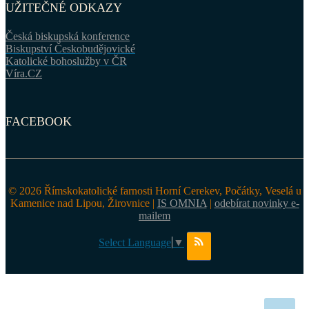
UŽITEČNÉ ODKAZY
Česká biskupská konference
Biskupství Českobudějovické
Katolické bohoslužby v ČR
Víra.CZ
FACEBOOK
© 2026 Římskokatolické farnosti Horní Cerekev, Počátky, Veselá u
Kamenice nad Lipou, Žirovnice |
IS OMNIA
|
odebírat novinky e-
mailem
Select Language
▼