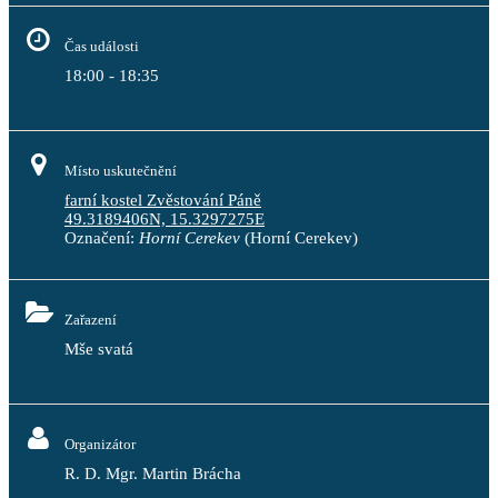
Čas události
18:00 - 18:35
Místo uskutečnění
farní kostel Zvěstování Páně
49.3189406N, 15.3297275E
Označení:
Horní Cerekev
(Horní Cerekev)
Zařazení
Mše svatá
Organizátor
R. D. Mgr. Martin Brácha