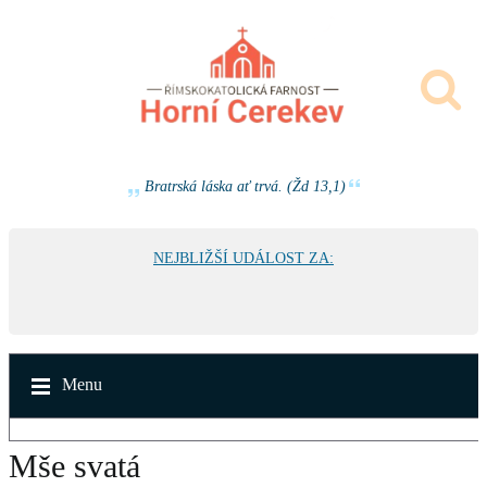
Bratrská láska ať trvá. (Žd 13,1)
NEJBLIŽŠÍ UDÁLOST ZA:
Menu
Mše svatá