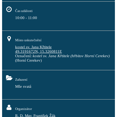
Čas události
10:00 - 11:00
Místo uskutečnění
kostel sv. Jana Křtitele
49.3191672N, 15.3260811E
Označení:
kostel sv. Jana Křtitele (hřbitov Horní Cerekev)
(Horní Cerekev)
Zařazení
Mše svatá
Organizátor
R. D. Mgr. František Žák