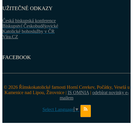
UŽITEČNÉ ODKAZY
Česká biskupská konference
Biskupství Českobudějovické
Katolické bohoslužby v ČR
Víra.CZ
FACEBOOK
© 2026 Římskokatolické farnosti Horní Cerekev, Počátky, Veselá u
Kamenice nad Lipou, Žirovnice |
IS OMNIA
|
odebírat novinky e-
mailem
Select Language
▼