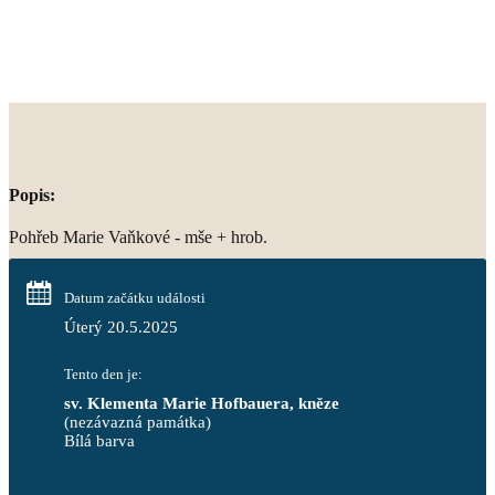
Popis:
Pohřeb Marie Vaňkové - mše + hrob.
Datum začátku události
Úterý 20.5.2025
Tento den je:
sv. Klementa Marie Hofbauera, kněze
(nezávazná památka)
Bílá barva                                                                            