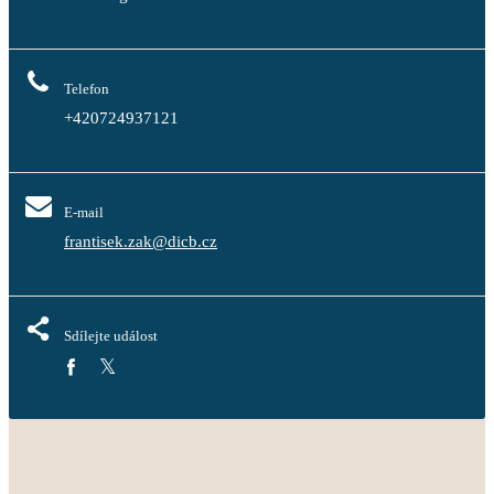
Telefon
+420724937121
E-mail
frantisek.zak@dicb.cz
Sdílejte událost