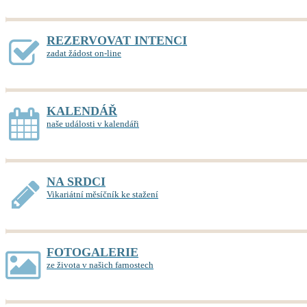
REZERVOVAT INTENCI
zadat žádost on-line
KALENDÁŘ
naše události v kalendáři
NA SRDCI
Vikariátní měsíčník ke stažení
FOTOGALERIE
ze života v našich farnostech