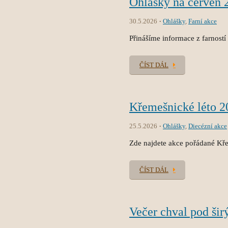
Ohlášky na červen 
30.5.2026
Ohlášky
,
Farní akce
Přinášíme informace z farností
ČÍST DÁL
Křemešnické léto 2
25.5.2026
Ohlášky
,
Diecézní akce
Zde najdete akce pořádané Kř
ČÍST DÁL
Večer chval pod ši