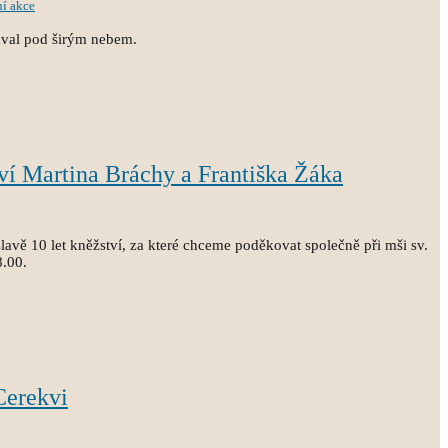
ní akce
hval pod širým nebem.
tví Martina Bráchy a Františka Žáka
avě 10 let kněžství, za které chceme poděkovat společně při mši sv.
8.00.
Cerekvi