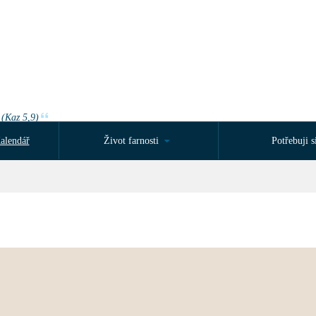
 (Kaz 5,9)
alendář
Život farnosti
Potřebuji si