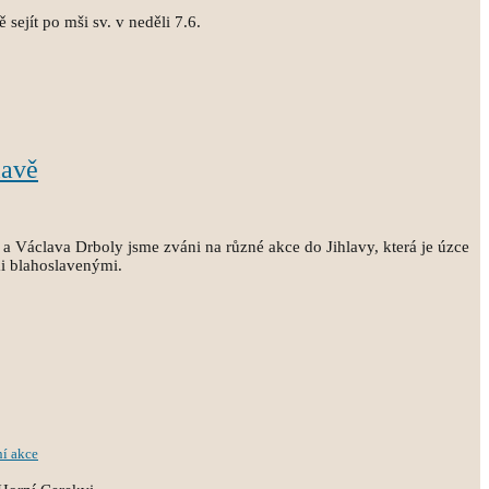
sejít po mši sv. v neděli 7.6.
lavě
a Václava Drboly jsme zváni na různé akce do Jihlavy, která je úzce
i blahoslavenými.
ní akce