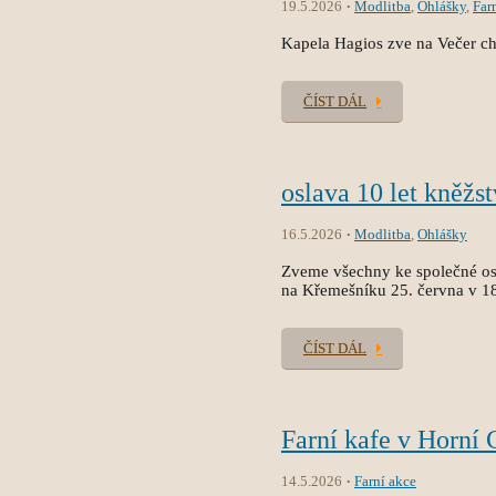
19.5.2026
Modlitba
,
Ohlášky
,
Far
Kapela Hagios zve na Večer c
ČÍST DÁL
oslava 10 let kněžs
16.5.2026
Modlitba
,
Ohlášky
Zveme všechny ke společné osl
na Křemešníku 25. června v 1
ČÍST DÁL
Farní kafe v Horní 
14.5.2026
Farní akce