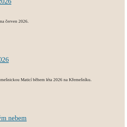
2026
 na červen 2026.
026
emešnickou Maticí během léta 2026 na Křemešníku.
rým nebem