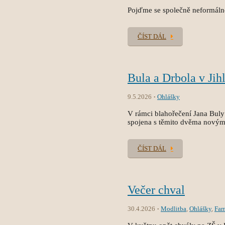
Pojďme se společně neformálně 
ČÍST DÁL
Bula a Drbola v Jih
9.5.2026
Ohlášky
V rámci blahořečení Jana Buly 
spojena s těmito dvěma novým
ČÍST DÁL
Večer chval
30.4.2026
Modlitba
,
Ohlášky
,
Far