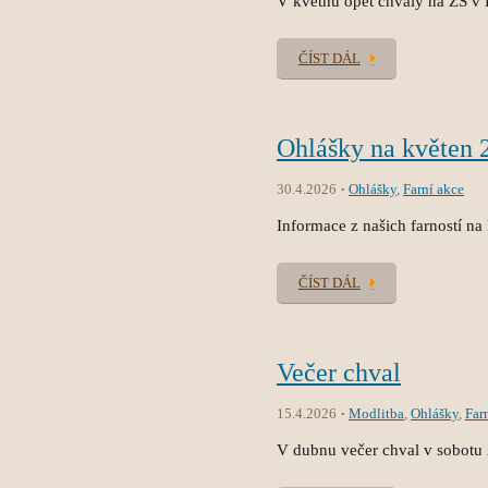
V květnu opět chvály na ZŠ v 
ČÍST DÁL
Ohlášky na květen 
30.4.2026
Ohlášky
,
Farní akce
Informace z našich farností na
ČÍST DÁL
Večer chval
15.4.2026
Modlitba
,
Ohlášky
,
Far
V dubnu večer chval v sobotu 