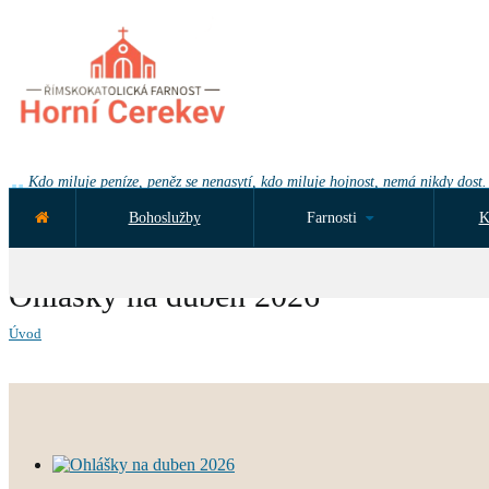
Kdo miluje peníze, peněz se nenasytí, kdo miluje hojnost, nemá nikdy dost.
Bohoslužby
Farnosti
K
NEJBLIŽŠÍ UDÁLOST ZA:
Ohlášky na duben 2026
Úvod