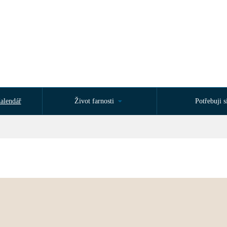
alendář
Život farnosti
Potřebuji si