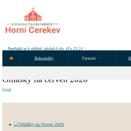
Nepřidáš se k většině, páchá-li zlo. (Ex 23,2)
Bohoslužby
Farnosti
K
NEJBLIŽŠÍ UDÁLOST ZA:
Ohlášky na červen 2026
Úvod