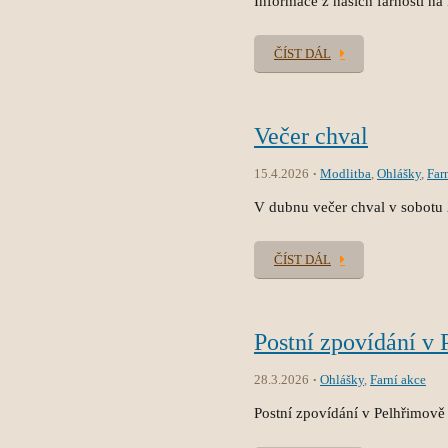
Informace z našich farností na
ČÍST DÁL
Večer chval
15.4.2026
Modlitba
,
Ohlášky
,
Far
V dubnu večer chval v sobotu 
ČÍST DÁL
Postní zpovídání v
28.3.2026
Ohlášky
,
Farní akce
Postní zpovídání v Pelhřimově 