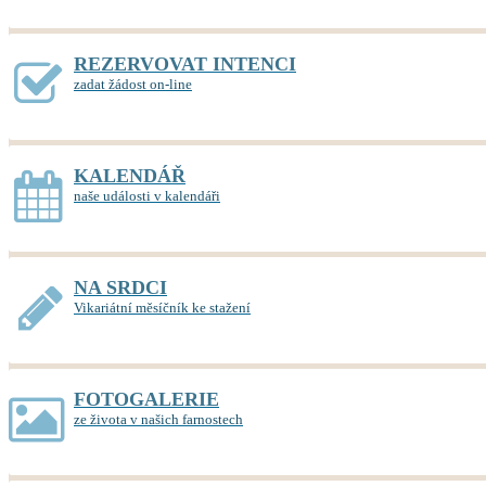
REZERVOVAT INTENCI
zadat žádost on-line
KALENDÁŘ
naše události v kalendáři
NA SRDCI
Vikariátní měsíčník ke stažení
FOTOGALERIE
ze života v našich farnostech