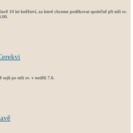
avě 10 let kněžství, za které chceme poděkovat společně při mši sv.
8.00.
Cerekvi
sejít po mši sv. v neděli 7.6.
lavě