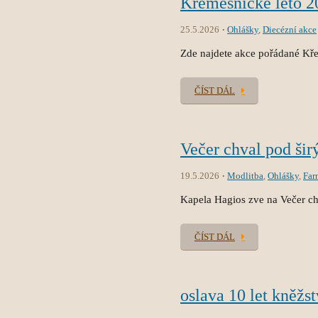
Křemešnické léto 2
25.5.2026
Ohlášky
,
Diecézní akce
Zde najdete akce pořádané Kř
ČÍST DÁL
Večer chval pod ši
19.5.2026
Modlitba
,
Ohlášky
,
Far
Kapela Hagios zve na Večer c
ČÍST DÁL
oslava 10 let kněžs