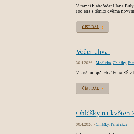
V rámci blahořečení Jana Buly 
spojena s těmito dvěma novým
ČÍST DÁL
Večer chval
30.4.2026
Modlitba
,
Ohlášky
,
Far
V květnu opět chvály na ZŠ v 
ČÍST DÁL
Ohlášky na květen 
30.4.2026
Ohlášky
,
Farní akce