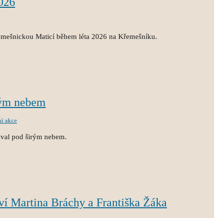
026
emešnickou Maticí během léta 2026 na Křemešníku.
rým nebem
ní akce
hval pod širým nebem.
tví Martina Bráchy a Františka Žáka