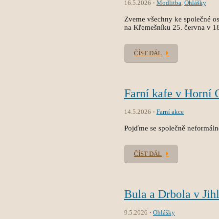
16.5.2026
Modlitba
,
Ohlášky
Zveme všechny ke společné osl
na Křemešníku 25. června v 1
ČÍST DÁL
Farní kafe v Horní 
14.5.2026
Farní akce
Pojďme se společně neformálně 
ČÍST DÁL
Bula a Drbola v Jih
9.5.2026
Ohlášky