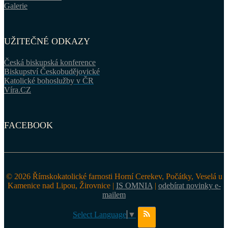
Galerie
UŽITEČNÉ ODKAZY
Česká biskupská konference
Biskupství Českobudějovické
Katolické bohoslužby v ČR
Víra.CZ
FACEBOOK
© 2026 Římskokatolické farnosti Horní Cerekev, Počátky, Veselá u
Kamenice nad Lipou, Žirovnice |
IS OMNIA
|
odebírat novinky e-
mailem
Select Language
▼