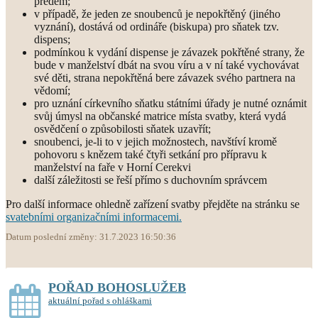
předem;
v případě, že jeden ze snoubenců je nepokřtěný (jiného
vyznání), dostává od ordináře (biskupa) pro sňatek tzv.
dispens;
podmínkou k vydání dispense je závazek pokřtěné strany, že
bude v manželství dbát na svou víru a v ní také vychovávat
své děti, strana nepokřtěná bere závazek svého partnera na
vědomí;
pro uznání církevního sňatku státními úřady je nutné oznámit
svůj úmysl na občanské matrice místa svatby, která vydá
osvědčení o způsobilosti sňatek uzavřít;
snoubenci, je-li to v jejich možnostech, navštíví kromě
pohovoru s knězem také čtyři setkání pro přípravu k
manželství na faře v Horní Cerekvi
další záležitosti se řeší přímo s duchovním správcem
Pro další informace ohledně zařízení svatby přejděte na stránku se
svatebními organizačními informacemi.
Datum poslední změny: 31.7.2023 16:50:36
POŘAD BOHOSLUŽEB
aktuální pořad s ohláškami