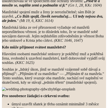
uskutečňovala se ve společném díle ochrany stvoření:
„Ploďte a
množte se, naplňte zemi a podmaňte si ji.“
(Gn 1, 28, KKc 1604)
Manželské spojení muže a ženy je nerozlučitelné; sám Bůh je
uzavřel.
„Co Bůh spojil, člověk nerozlučuj… Už tedy nejsou dva,
ale jeden.
“
(Mt 19, 6, KKC 1614)
Manželská láska ze své přirozenosti vyžaduje od manželů
neporušitelnou věrnost. je to důsledek toho, že se manželé sobě
navzájem darovali. Jejím nejhlubším zdůvodněním je věrnost Boha
jeho smlouvě a Krista jeho církvi.
(KKC 1646, 1647)
Kdo může přijmout svátost manželství?
Hlavními osobami manželské smlouvy je pokřtěný muž a pokřtěná
žena, svobodní k uzavření manželství, kteří dobrovolně vyjádří svůj
souhlas.
(KKC 1625)
Souhlas je „lidský úkon, jímž se manželé vzájemně sobě dávají a
přijímají“: „Přijímám tě za manželku“ — „Přijímám tě za manžela.“
Tento souhlas, který svazuje oba manžele, nachází své naplnění ve
skutečnosti, kdy se stávají „jedním tělem“ (manželské spojení).
Pro snoubence žádající o církevní svatbu:
úmysl uzavřít sňatek je třeba oznámit minimálně 3 měsíce