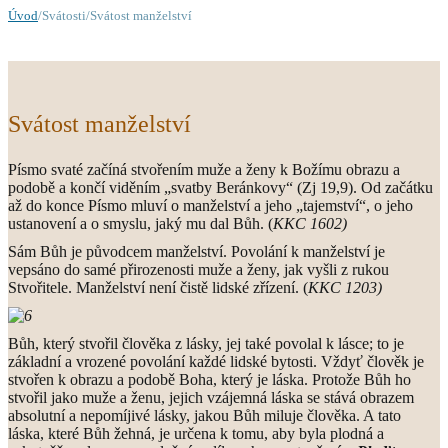
Úvod
/Svátosti/Svátost manželství
Svátost manželství
Písmo svaté začíná stvořením muže a ženy k Božímu obrazu a
podobě a končí viděním „svatby Beránkovy“ (Zj 19,9). Od začátku
až do konce Písmo mluví o manželství a jeho „tajemství“, o jeho
ustanovení a o smyslu, jaký mu dal Bůh. (
KKC 1602)
Sám Bůh je původcem manželství. Povolání k manželství je
vepsáno do samé přirozenosti muže a ženy, jak vyšli z rukou
Stvořitele. Manželství není čistě lidské zřízení. (
KKC 1203)
Bůh, který stvořil člověka z lásky, jej také povolal k lásce; to je
základní a vrozené povolání každé lidské bytosti. Vždyť člověk je
stvořen k obrazu a podobě Boha, který je láska. Protože Bůh ho
stvořil jako muže a ženu, jejich vzájemná láska se stává obrazem
absolutní a nepomíjivé lásky, jakou Bůh miluje člověka. A tato
láska, které Bůh žehná, je určena k tomu, aby byla plodná a