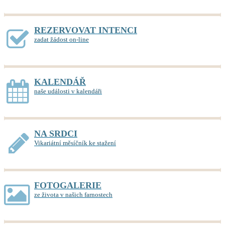
REZERVOVAT INTENCI
zadat žádost on-line
KALENDÁŘ
naše události v kalendáři
NA SRDCI
Vikariátní měsíčník ke stažení
FOTOGALERIE
ze života v našich farnostech