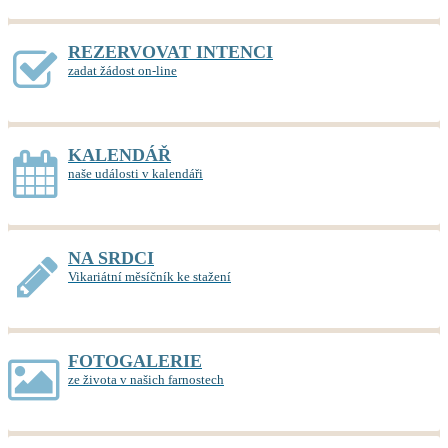
REZERVOVAT INTENCI
zadat žádost on-line
KALENDÁŘ
naše události v kalendáři
NA SRDCI
Vikariátní měsíčník ke stažení
FOTOGALERIE
ze života v našich farnostech