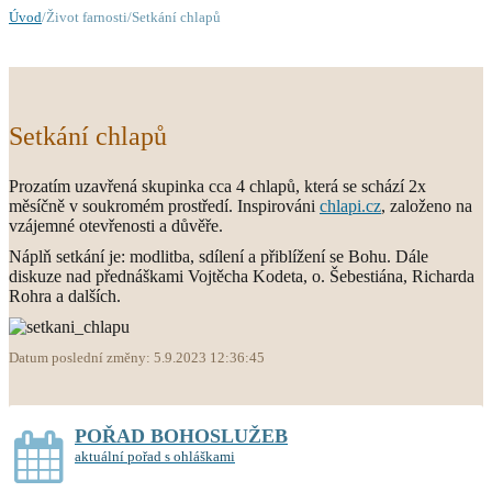
Úvod
/Život farnosti/Setkání chlapů
Setkání chlapů
Prozatím uzavřená skupinka cca 4 chlapů, která se schází 2x
měsíčně v soukromém prostředí. Inspirováni
chlapi.cz
, založeno na
vzájemné otevřenosti a důvěře.
Náplň setkání je: modlitba, sdílení a přiblížení se Bohu. Dále
diskuze nad přednáškami Vojtěcha Kodeta, o. Šebestiána, Richarda
Rohra a dalších.
Datum poslední změny: 5.9.2023 12:36:45
POŘAD BOHOSLUŽEB
aktuální pořad s ohláškami