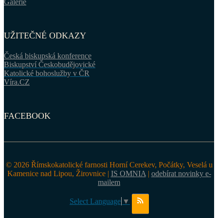
Galerie
UŽITEČNÉ ODKAZY
Česká biskupská konference
Biskupství Českobudějovické
Katolické bohoslužby v ČR
Víra.CZ
FACEBOOK
© 2026 Římskokatolické farnosti Horní Cerekev, Počátky, Veselá u
Kamenice nad Lipou, Žirovnice |
IS OMNIA
|
odebírat novinky e-
mailem
Select Language
▼