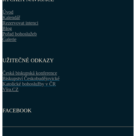
Úvod
Kalendář
Rezervovat intenci
Blog
Pořad bohoslužeb
Galerie
UŽITEČNÉ ODKAZY
Česká biskupská konference
Biskupství Českobudějovické
Katolické bohoslužby v ČR
Víra.CZ
FACEBOOK