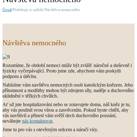
Úvod
/Potřebuji si zařídit/Návštěva nemocného
Návštěva nemocného
Rozumíme, že období nemoci může být zvlášť náročné a duševně i
fyzicky vyčerpávající. Proto jsme zde, abychom vám poskytli
podporu a útěchu.
Nabízíme vám navštěvu nemocných osob katolickým knězem. Jeho
přítomnost a modlitby mohou být zdrojem síly, naděje a duchovního
uklidnění v těžkých chvílích.
Ať už jste hospitalizováni nebo se zotavujete doma, náš kněz je tu,
aby vás posilnil svou vírou a zasvěcením. Pokud byste chtěli, aby
vás navštívil a přinesl vám svěží dech duchovního poznání,
neváhejte
nás kontaktovat
.
Jsme tu pro vás s otevřeným srdcem a náručí víry.