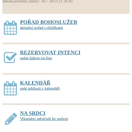
Datum poslední změny: 30.7.2023 21:26:41
POŘAD BOHOSLUŽEB
aktuální pořad s ohláškami
REZERVOVAT INTENCI
zadat žádost on-line
KALENDÁŘ
naše události v kalendáři
NA SRDCI
Vikariátní měsíčník ke stažení