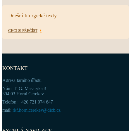
Dnešní liturgické texty
CHCI SI PŘEČÍST
KONTAKT
Adresa farního úřadu
Nám. T. G. Masaryka 3
394 03 Horní Cerekev
Telefon: +420 721 074 647
mail:
rkf.hornicerekev@dicb.cz
RYCHLÁ NAVIGACE