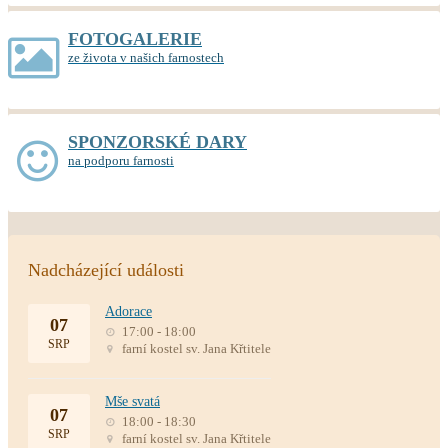
FOTOGALERIE
ze života v našich farnostech
SPONZORSKÉ DARY
na podporu farnosti
Nadcházející události
Adorace
07
17:00 - 18:00
SRP
farní kostel sv. Jana Křtitele
Mše svatá
07
18:00 - 18:30
SRP
farní kostel sv. Jana Křtitele