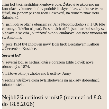
Jižní loď tvoří šestidílné klenbové pole. Žebroví je ukotveno na
konsolách v koutech lodi v podobě lidských hlav, z boku ve tvaru
štítků, na jednom je znak rodu Leskovců, na druhém znak rodu
Šalmberků .
V jižní lodi je oltář s obrazem sv. Jana Nepomuckého z r. 1736 (dle
chronografického nápisu). Po stranách oltáře jsou barokní sochy sv.
Václava a sv.Víta., Vitrážové okno v chrámové lodi nese vyobrazení
sv. Antonína.
V roce 1934 byl zhotoven nový Boží hrob Břetislavem Kafkou
z Červeného Kostelce.
Severní loď
V severní lodi se nachází oltář s obrazem Ejhle člověk nově
obnovený r. 1874.
Vitrážové okno je zhotoveno k úctě sv. Anny
Všechna vitrážová okna byla zhotovena na náklady dobrodinců
tohoto kostela.
Nejbližší události v místě (rozmezí od 8.8.
do 18.8.2026)