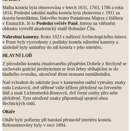
Malba kostela byla obnovována v letech 1631, 1763, 1786 a roku
1814. Poslední sakrální malba kostela byla zhotovena r. 1911 za
dozoru benediktina, řádového bratra Pantaleona Majera z kláštera
v Emauzích. Je to
Poslední večeře Páně
, kterou na vítězném
oblouku vytvořil akademický malíř Bohuslav Číla.
Náhrobní kameny.
Roku 1923 z nařízení Archeologického ústavu
v Praze byly vyzvednuty z podlahy kostela náhrobní kameny a
následně byly umístěny do zdí kostela v jeho interiéru.
HLAVNÍ LOĎ
Z původního kostela zbudovaného přispěním Dobeše z Bechyně se
zachovalo gotické presbyterium se šesti žebry sbíhajícími se do
hladkého svorníku, ukončené třemi stranami osmiúhelníku.
Nad vchodem do sakristie jsou v kamenném ostění vytesány znaky
rodu Leskovců, dvě stříbrné vidle křížem přeložené na červeném
štítě a znak Lichtenberků-Ronovců, dvě černé ostrhy přes sebe
přeložené. Tyto sdružené znaky připomínají spojení obou
šlechtických rodů.
Oltáře
Oltáře byly pořízeny při barokní přestavbě interiéru kostela.
Rekonstruovány byly v roce 1894.