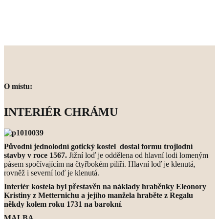
O místu:
INTERIÉR CHRÁMU
P
ůvodní jednolodní gotický kostel dostal formu trojlodní
stavby v roce 1567.
Jižní loď je oddělena od hlavní lodi lomeným
pásem spočívajícím na čtyřbokém pilíři. Hlavní loď je klenutá,
rovněž i severní loď je klenutá.
Interiér kostela byl přestavěn na náklady hraběnky Eleonory
Kristiny z Metternichu a jejího manžela hraběte z Regalu
někdy kolem roku 1731
na barokní
.
MALBA