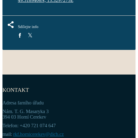
49.3189406N, 15.3297275E
Sdílejte info
KONTAKT
Adresa farního úřadu
Nám. T. G. Masaryka 3
394 03 Horní Cerekev
Telefon: +420 721 074 647
mail:
rkf.hornicerekev@dicb.cz