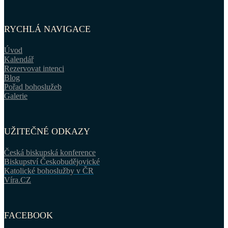
RYCHLÁ NAVIGACE
Úvod
Kalendář
Rezervovat intenci
Blog
Pořad bohoslužeb
Galerie
UŽITEČNÉ ODKAZY
Česká biskupská konference
Biskupství Českobudějovické
Katolické bohoslužby v ČR
Víra.CZ
FACEBOOK