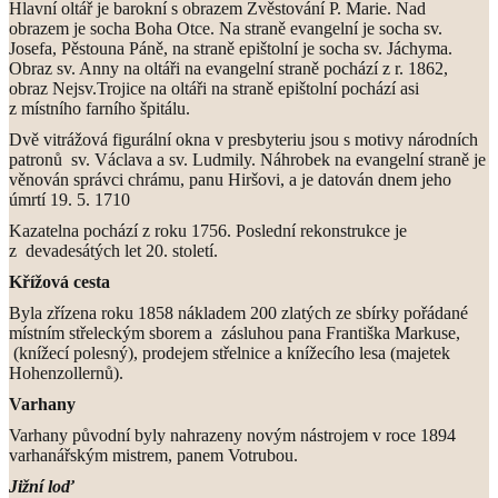
Hlavní oltář je barokní s obrazem Zvěstování P. Marie. Nad
obrazem je socha Boha Otce. Na straně evangelní je socha sv.
Josefa, Pěstouna Páně, na straně epištolní je socha sv. Jáchyma.
Obraz sv. Anny na oltáři na evangelní straně pochází z r. 1862,
obraz Nejsv.Trojice na oltáři na straně epištolní pochází asi
z místního farního špitálu.
Dvě vitrážová figurální okna v presbyteriu jsou s motivy národních
patronů sv. Václava a sv. Ludmily. Náhrobek na evangelní straně je
věnován správci chrámu, panu Hiršovi, a je datován dnem jeho
úmrtí 19. 5. 1710
Kazatelna pochází z roku 1756. Poslední rekonstrukce je
z devadesátých let 20. století.
Křížová cesta
Byla zřízena roku 1858 nákladem 200 zlatých ze sbírky pořádané
místním střeleckým sborem a zásluhou pana Františka Markuse,
(knížecí polesný), prodejem střelnice a knížecího lesa (majetek
Hohenzollernů).
Varhany
Varhany původní byly nahrazeny novým nástrojem v roce 1894
varhanářským mistrem, panem Votrubou.
Jižní loď