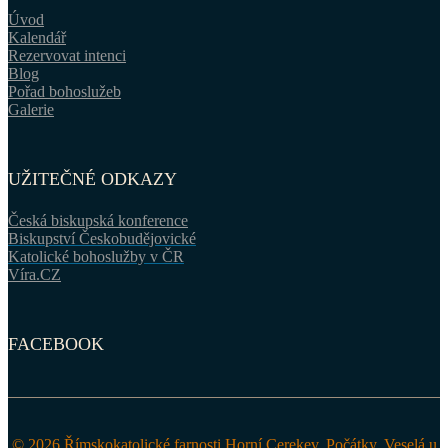
Úvod
Kalendář
Rezervovat intenci
Blog
Pořad bohoslužeb
Galerie
UŽITEČNÉ ODKAZY
Česká biskupská konference
Biskupství Českobudějovické
Katolické bohoslužby v ČR
Víra.CZ
FACEBOOK
© 2026 Římskokatolické farnosti Horní Cerekev, Počátky, Veselá u