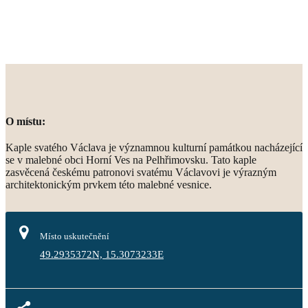
O místu:
Kaple svatého Václava je významnou kulturní památkou nacházející
se v malebné obci Horní Ves na Pelhřimovsku. Tato kaple
zasvěcená českému patronovi svatému Václavovi je výrazným
architektonickým prvkem této malebné vesnice.
Místo uskutečnění
49.2935372N, 15.3073233E