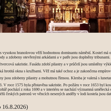
u s vysokou hranolovou věží hodnotnou dominantu náměstí. Kostel má o
hody a zdobeny otevřenými arkádami a v patře jsou doplněny tribunami.
í čtvercová sakristie. Fasádu zdobí pilastry a v průčelí jsou umístěny v
cká hrotitá okna s kružbami. Věž má také ochoz a je zakončena empírovo
Stěny jsou zdobeny pilastry a mohutnou římsou. Klenba je valená s luneta
. V roce 1575 byla přistavěna sakristie. Po požáru v roce 1653 byl ko
tář pochází z roku 1690 a v interiéru se nachází významná umělecká dí
iéfů českých patronů ve věncích nesených anděly v lodi kostela jsou dat
o 16.8.2026)