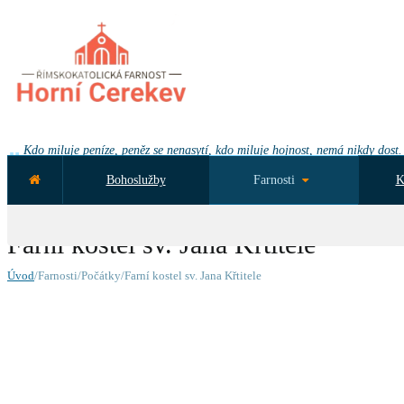
Kdo miluje peníze, peněz se nenasytí, kdo miluje hojnost, nemá nikdy dost.
Bohoslužby
Farnosti
K
NEJBLIŽŠÍ UDÁLOST ZA:
Farní kostel sv. Jana Křtitele
Úvod
/Farnosti/Počátky/Farní kostel sv. Jana Křtitele