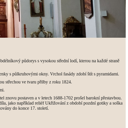
bdélníkový půdorys s vysokou střední lodí, kterou na každé straně
ýklenky s půlkruhovými okny. Vrchol fasády zdobí štít s pyramidami.
u střechou ve tvaru přilby z roku 1824.
mi.
stel znovu postaven a v letech 1688-1702 prošel barokní přestavbou.
la, jako například reliéf Ukřižování z období pozdní gotiky a soška
ovány do konce 17. století.