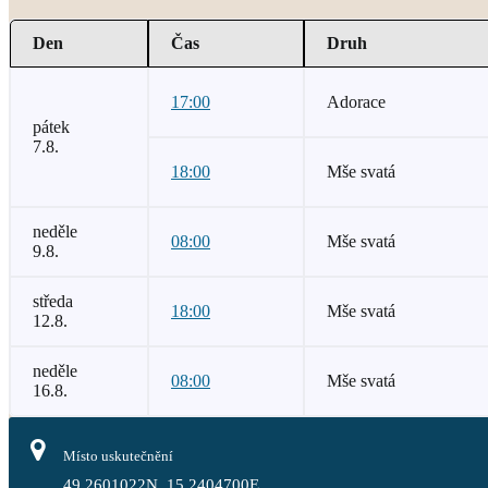
Den
Čas
Druh
17:00
Adorace
pátek
7.8.
18:00
Mše svatá
neděle
08:00
Mše svatá
9.8.
středa
18:00
Mše svatá
12.8.
neděle
08:00
Mše svatá
16.8.
Místo uskutečnění
49.2601022N, 15.2404700E