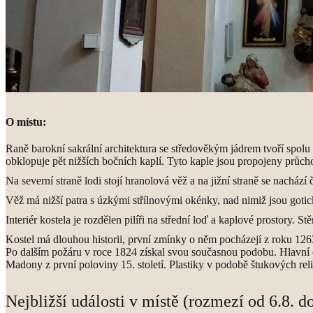
O místu:
Raně barokní sakrální architektura se středověkým jádrem tvoří spol
obklopuje pět nižších bočních kaplí. Tyto kaple jsou propojeny průc
Na severní straně lodi stojí hranolová věž a na jižní straně se nacház
Věž má nižší patra s úzkými střílnovými okénky, nad nimiž jsou goti
Interiér kostela je rozdělen pilíři na střední loď a kaplové prostory. 
Kostel má dlouhou historii, první zmínky o něm pocházejí z roku 1263
Po dalším požáru v roce 1824 získal svou současnou podobu. Hlavní ol
Madony z první poloviny 15. století. Plastiky v podobě štukových rel
Nejbližší události v místě (rozmezí od 6.8. d