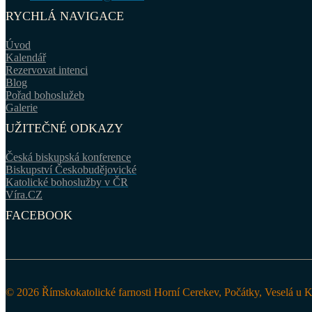
RYCHLÁ NAVIGACE
Úvod
Kalendář
Rezervovat intenci
Blog
Pořad bohoslužeb
Galerie
UŽITEČNÉ ODKAZY
Česká biskupská konference
Biskupství Českobudějovické
Katolické bohoslužby v ČR
Víra.CZ
FACEBOOK
© 2026 Římskokatolické farnosti Horní Cerekev, Počátky, Veselá u 