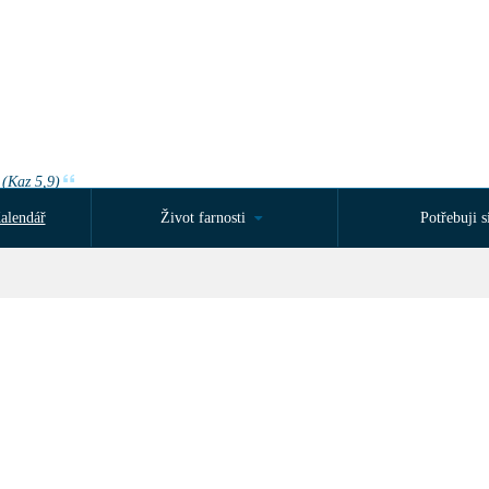
 (Kaz 5,9)
alendář
Život farnosti
Potřebuji si