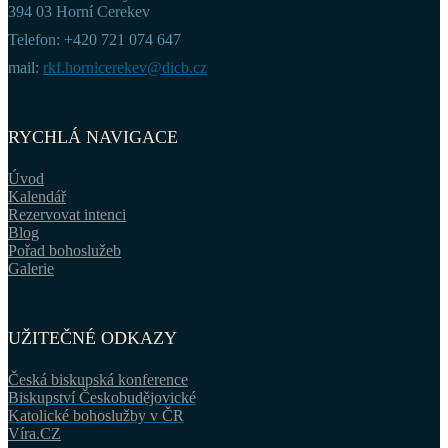
394 03 Horní Cerekev
Telefon: +420 721 074 647
mail:
rkf.hornicerekev@dicb.cz
RYCHLÁ NAVIGACE
Úvod
Kalendář
Rezervovat intenci
Blog
Pořad bohoslužeb
Galerie
UŽITEČNÉ ODKAZY
Česká biskupská konference
Biskupství Českobudějovické
Katolické bohoslužby v ČR
Víra.CZ