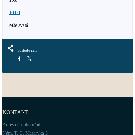
10:00
Mše svatá
Sdílejte info
KONTAKT
Adresa farního úřadu
Nám. T. G. Masaryka 3